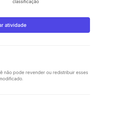
classificação
ar atividade
cê não pode revender ou redistribuir esses
 modificado.
Pinterest