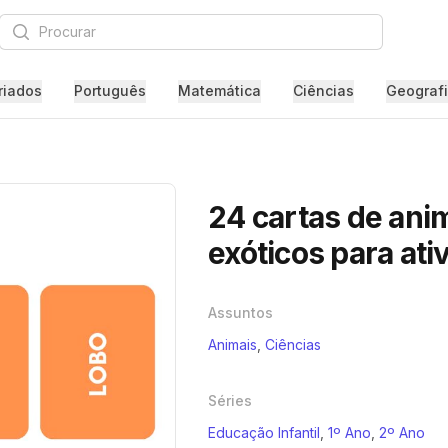
Procurar
riados
Português
Matemática
Ciências
Geograf
24 cartas de ani
exóticos para ati
Assuntos
Animais
,
Ciências
Séries
Educação Infantil
,
1º Ano
,
2º Ano