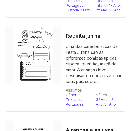
Textuais
,
Educação
Português
,
Infantil
,
1º Ano
,
História Infantil
2º Ano
,
3º Ano
Receita junina
Uma das características da
Festa Junina são as
diferentes comidas típicas:
pipoca, quentão, maçã do
amor. A criança deve
pesquisar ou conversar com
seus pais sobre...
Assuntos
Gêneros
Séries
Textuais
,
3º Ano
,
4º
Português
Ano
,
5º Ano
A raposa e as uvas