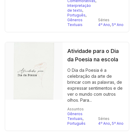
Comemorativas
,
Interpretação
de texto
,
Português
,
Gêneros
Séries
Textuais
4º Ano
,
5º Ano
Atividade para o Dia
da Poesia na escola
O Dia da Poesia é a
celebração da arte de
brincar com as palavras, de
expressar sentimentos e de
ver o mundo com outros
olhos. Para...
Assuntos
Gêneros
Textuais
,
Séries
Português
4º Ano
,
5º Ano