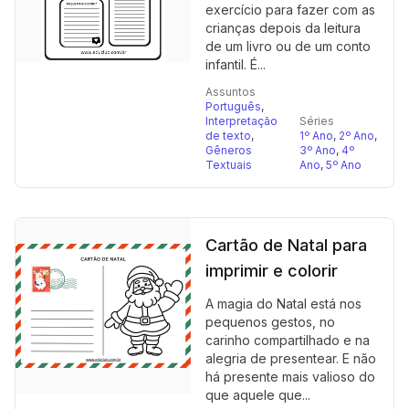
exercício para fazer com as
crianças depois da leitura
de um livro ou de um conto
infantil. É...
Assuntos
Português
,
Interpretação
Séries
de texto
,
1º Ano
,
2º Ano
,
Gêneros
3º Ano
,
4º
Textuais
Ano
,
5º Ano
Cartão de Natal para
imprimir e colorir
A magia do Natal está nos
pequenos gestos, no
carinho compartilhado e na
alegria de presentear. E não
há presente mais valioso do
que aquele que...