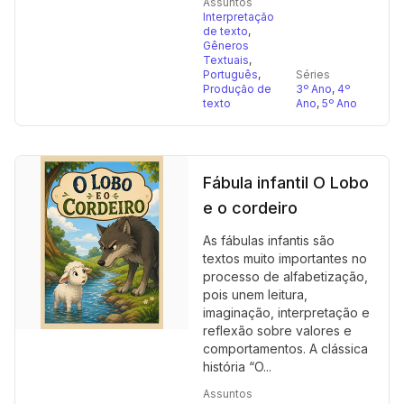
Assuntos
Interpretação
de texto
,
Gêneros
Textuais
,
Português
,
Séries
Produção de
3º Ano
,
4º
texto
Ano
,
5º Ano
Fábula infantil O Lobo
e o cordeiro
As fábulas infantis são
textos muito importantes no
processo de alfabetização,
pois unem leitura,
imaginação, interpretação e
reflexão sobre valores e
comportamentos. A clássica
história “O...
Assuntos