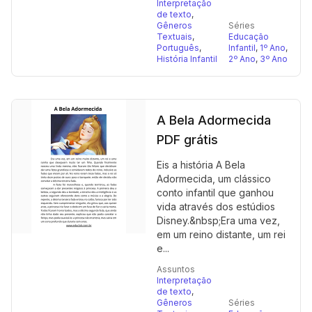
Interpretação
de texto
,
Gêneros
Séries
Textuais
,
Educação
Português
,
Infantil
,
1º Ano
,
História Infantil
2º Ano
,
3º Ano
A Bela Adormecida
PDF grátis
Eis a história A Bela
Adormecida, um clássico
conto infantil que ganhou
vida através dos estúdios
Disney.&nbsp;Era uma vez,
em um reino distante, um rei
e...
Assuntos
Interpretação
de texto
,
Gêneros
Séries