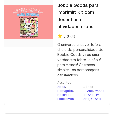
Bobbie Goods para
Imprimir: Kit com
desenhos e
atividades grátis!
5.0
(4)
O universo criativo, fofo e
cheio de personalidade de
Bobbie Goods virou uma
verdadeira febre, e não é
para menos! Os traços
simples, os personagens
carismáticos...
Assuntos
Artes
,
Séries
Português
,
1º Ano
,
2º Ano
,
Recursos
3º Ano
,
4º
Educativos
Ano
,
5º Ano