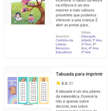
Incentivar o hábito da leitura
na infância é um dos
maiores e mais valiosos
presentes que podemos
oferecer a uma criança. É
abrir as portas para...
Séries
Assuntos
Educação
Cantinho da
Infantil
,
1º Ano
,
Leitura
,
2º Ano
,
3º
Recursos
Ano
,
4º Ano
,
Educativos
5º Ano
Tabuada para imprimir
5.0
(2)
A tabuada é um dos pilares
da matemática. Dominá-la
não é apenas sobre
decorar, mas sobre