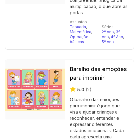
compreender a lógica da
multiplicação, o que abre as
portas...
Assuntos
Tabuada
,
Séries
Matemática
,
2º Ano
,
3º
Operações
Ano
,
4º Ano
,
básicas
5º Ano
Baralho das emoções
para imprimir
5.0
(2)
O baralho das emoções
para imprimir é jogo que
visa a ajudar crianças a
reconhecer, entender e
expressar diferentes
estados emocionais. Cada
carta apresenta uma