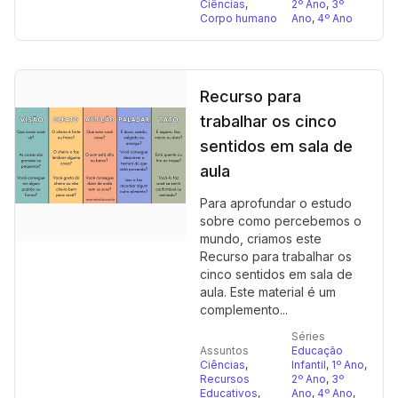
Ciências
,
2º Ano
,
3º
Corpo humano
Ano
,
4º Ano
Recurso para
trabalhar os cinco
sentidos em sala de
aula
Para aprofundar o estudo
sobre como percebemos o
mundo, criamos este
Recurso para trabalhar os
cinco sentidos em sala de
aula. Este material é um
complemento...
Séries
Assuntos
Educação
Ciências
,
Infantil
,
1º Ano
,
Recursos
2º Ano
,
3º
Educativos
,
Ano
,
4º Ano
,