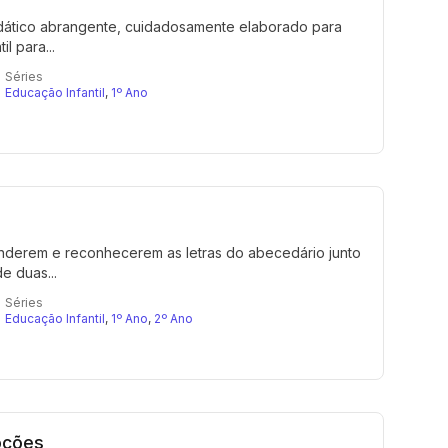
idático abrangente, cuidadosamente elaborado para
l para...
Séries
Educação Infantil
,
1º Ano
enderem e reconhecerem as letras do abecedário junto
e duas...
Séries
Educação Infantil
,
1º Ano
,
2º Ano
oções