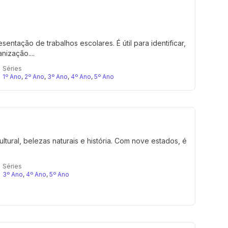
entação de trabalhos escolares. É útil para identificar,
nização....
Séries
1º Ano
,
2º Ano
,
3º Ano
,
4º Ano
,
5º Ano
tural, belezas naturais e história. Com nove estados, é
Séries
3º Ano
,
4º Ano
,
5º Ano