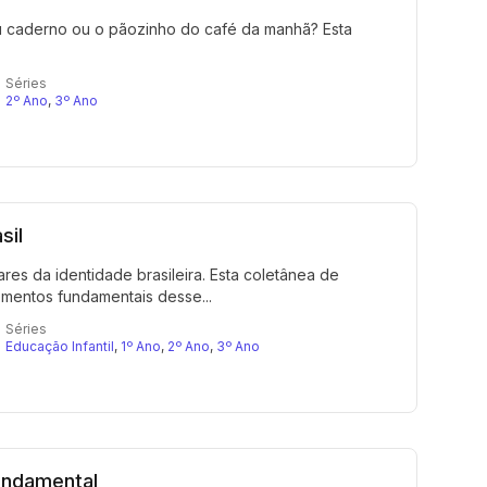
u caderno ou o pãozinho do café da manhã? Esta
Séries
2º Ano
,
3º Ano
sil
res da identidade brasileira. Esta coletânea de
ementos fundamentais desse...
Séries
Educação Infantil
,
1º Ano
,
2º Ano
,
3º Ano
undamental