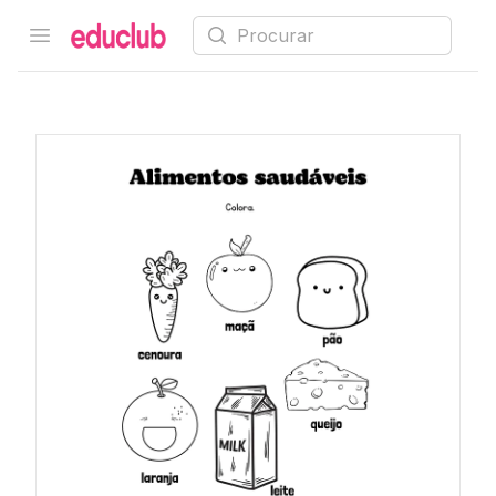
Procurar
Open menu
Educlub