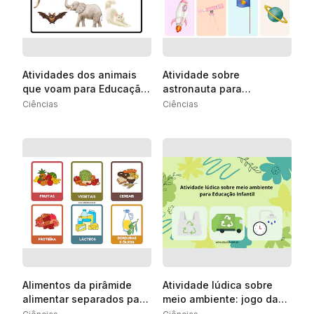
Atividades dos animais
Atividade sobre
que voam para Educação
astronauta para
Infantil
Educação Infantil
Ciências
Ciências
Alimentos da pirâmide
Atividade lúdica sobre
alimentar separados para
meio ambiente: jogo da
imprimir
memória