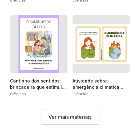
Ciências
Ciências
Cantinho dos sentidos:
Atividade sobre
brincadeira que estimula
emergência climática
o sentido do olfato
para Educação Infantil
Ciências
Ciências
Ver mais materiais