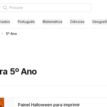
Procurar
riados
Português
Matemática
Ciências
Geograf
5º Ano
ara 5º Ano
Painel Halloween para imprimir