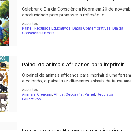
Celebrar o Dia da Consciência Negra em 20 de novembro
oportunidade para promover a reflexão, o...
Assuntos
Painel
,
Recursos Educativos
,
Datas Comemorativas
,
Dia da
Consciência Negra
Painel de animais africanos para imprimir
O painel de animais africanos para imprimir é uma ferr
e colorido, o painel traz diferentes animais da fauna amer
Assuntos
Animais
,
Ciências
,
África
,
Geografia
,
Painel
,
Recursos
Educativos
Letras do nome Halloween para imprimir