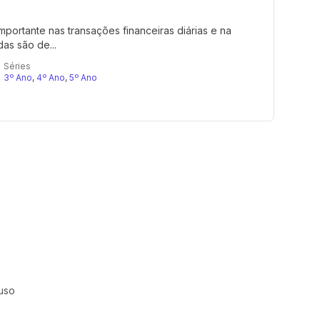
rtante nas transações financeiras diárias e na
as são de...
Séries
3º Ano
,
4º Ano
,
5º Ano
uso