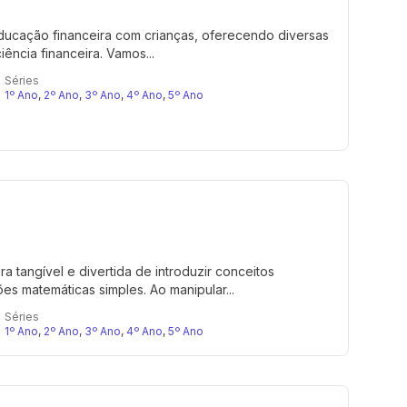
 educação financeira com crianças, oferecendo diversas
ncia financeira. Vamos...
Séries
1º Ano
,
2º Ano
,
3º Ano
,
4º Ano
,
5º Ano
 tangível e divertida de introduzir conceitos
s matemáticas simples. Ao manipular...
Séries
1º Ano
,
2º Ano
,
3º Ano
,
4º Ano
,
5º Ano