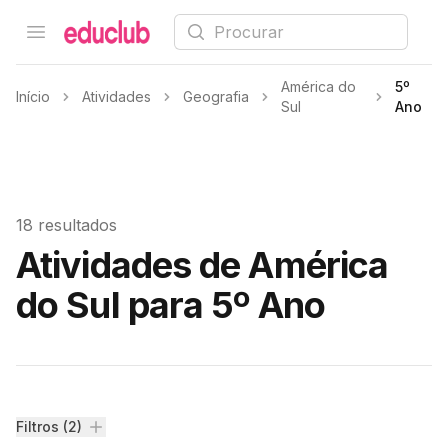
Procurar
Open menu
Educlub
América do
5º
Início
Atividades
Geografia
Sul
Ano
18 resultados
Atividades de América
do Sul para 5º Ano
Filtros
Filtros (2)