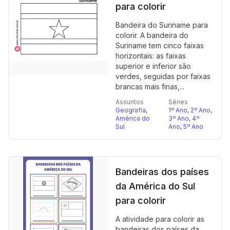
para colorir
Bandeira do Suriname para
colorir. A bandeira do
Suriname tem cinco faixas
horizontais: as faixas
superior e inferior são
verdes, seguidas por faixas
brancas mais finas,...
Assuntos
Séries
Geografia
,
1º Ano
,
2º Ano
,
América do
3º Ano
,
4º
Sul
Ano
,
5º Ano
Bandeiras dos países
da América do Sul
para colorir
A atividade para colorir as
bandeiras dos países da