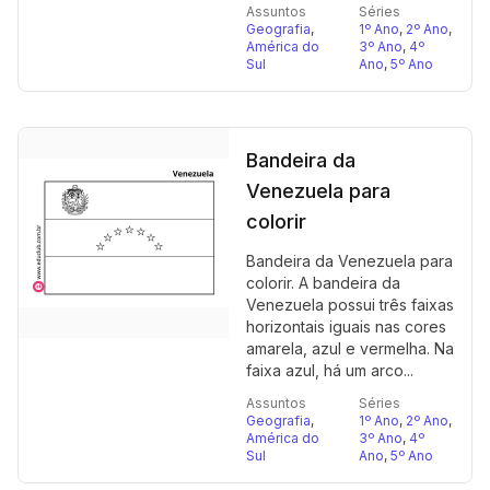
Assuntos
Séries
Geografia
,
1º Ano
,
2º Ano
,
América do
3º Ano
,
4º
Sul
Ano
,
5º Ano
Bandeira da
Venezuela para
colorir
Bandeira da Venezuela para
colorir. A bandeira da
Venezuela possui três faixas
horizontais iguais nas cores
amarela, azul e vermelha. Na
faixa azul, há um arco...
Assuntos
Séries
Geografia
,
1º Ano
,
2º Ano
,
América do
3º Ano
,
4º
Sul
Ano
,
5º Ano