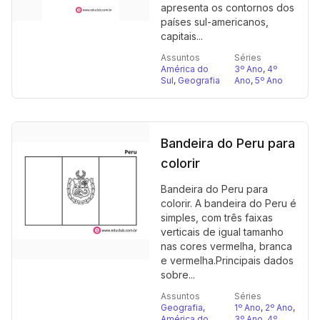
apresenta os contornos dos
países sul-americanos,
capitais...
Assuntos
Séries
América do
3º Ano
,
4º
Sul
,
Geografia
Ano
,
5º Ano
Bandeira do Peru para
colorir
Bandeira do Peru para
colorir. A bandeira do Peru é
simples, com três faixas
verticais de igual tamanho
nas cores vermelha, branca
e vermelha.Principais dados
sobre...
Assuntos
Séries
Geografia
,
1º Ano
,
2º Ano
,
América do
3º Ano
,
4º