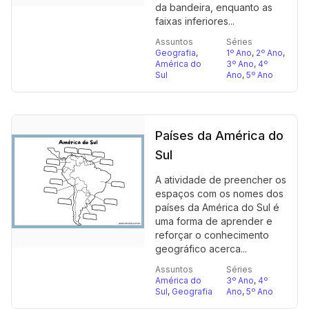
da bandeira, enquanto as
faixas inferiores...
Assuntos
Séries
Geografia
,
1º Ano
,
2º Ano
,
América do
3º Ano
,
4º
Sul
Ano
,
5º Ano
Países da América do
Sul
A atividade de preencher os
espaços com os nomes dos
países da América do Sul é
uma forma de aprender e
reforçar o conhecimento
geográfico acerca...
Assuntos
Séries
América do
3º Ano
,
4º
Sul
,
Geografia
Ano
,
5º Ano