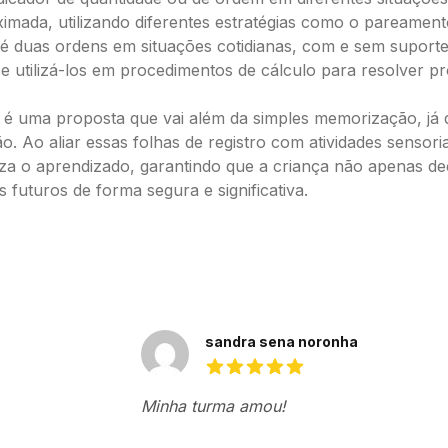
imada, utilizando diferentes estratégias como o pareamen
 duas ordens em situações cotidianas, com e sem suporte
 e utilizá-los em procedimentos de cálculo para resolver p
 é uma proposta que vai além da simples memorização, já 
 Ao aliar essas folhas de registro com atividades sensoria
a o aprendizado, garantindo que a criança não apenas dec
 futuros de forma segura e significativa.
Avaliações recentes
sandra sena noronha
5 de 5 estrelas
Minha turma amou!