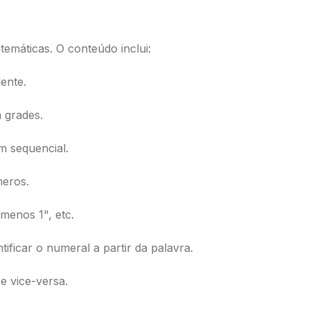
emáticas. O conteúdo inclui:
ente.
 grades.
m sequencial.
meros.
menos 1", etc.
ificar o numeral a partir da palavra.
e vice-versa.