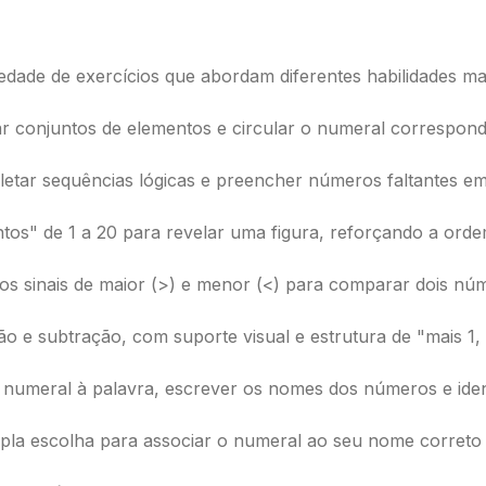
dade de exercícios que abordam diferentes habilidades mat
r conjuntos de elementos e circular o numeral correspond
etar sequências lógicas e preencher números faltantes em
ntos" de 1 a 20 para revelar uma figura, reforçando a orde
os sinais de maior (>) e menor (<) para comparar dois nú
ão e subtração, com suporte visual e estrutura de "mais 1, 
o numeral à palavra, escrever os nomes dos números e ident
ipla escolha para associar o numeral ao seu nome correto 