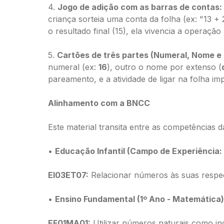
4.
Jogo de adição com as barras de contas:
criança sorteia uma conta da folha (ex: "13 
o resultado final (15), ela vivencia a operação 
5.
Cartões de três partes (Numeral, Nome e
numeral (ex:
16
), outro o nome por extenso (
pareamento, e a atividade de ligar na folha i
Alinhamento com a BNCC
Este material transita entre as competências d
•
Educação Infantil (Campo de Experiência:
EI03ET07:
Relacionar números às suas respect
•
Ensino Fundamental (1º Ano - Matemática)
EF01MA01:
Utilizar números naturais como ind