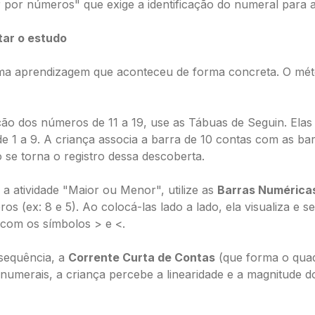
r por números" que exige a identificação do numeral para a
tar o estudo
e uma aprendizagem que aconteceu de forma concreta. O mé
ão dos números de 11 a 19, use as Tábuas de Seguin. Ela
de 1 a 9. A criança associa a barra de 10 contas com as b
o se torna o registro dessa descoberta.
a atividade "Maior ou Menor", utilize as
Barras Numéricas
 (ex: 8 e 5). Ao colocá-las lado a lado, ela visualiza e s
 com os símbolos > e <.
 sequência, a
Corrente Curta de Contas
(que forma o quad
 numerais, a criança percebe a linearidade e a magnitude 