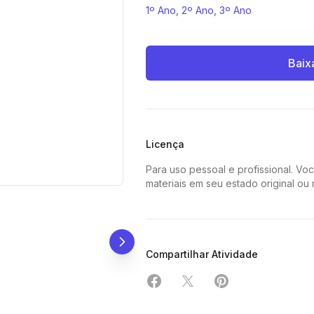
1º Ano
,
2º Ano
,
3º Ano
Baix
Licença
Para uso pessoal e profissional. Vo
materiais em seu estado original ou
Compartilhar Atividade
Compartilhar em Facebook
Compartilhar em X
Compartilhar em 