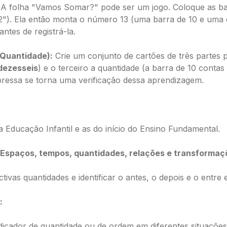
A folha "Vamos Somar?" pode ser um jogo. Coloque as bar
+ 2"). Ela então monta o número 13 (uma barra de 10 e uma
antes de registrá-la.
 Quantidade):
Crie um conjunto de cartões de três partes 
dezesseis
) e o terceiro a quantidade (a barra de 10 contas
mpressa se torna uma verificação dessa aprendizagem.
a Educação Infantil e as do início do Ensino Fundamental.
 Espaços, tempos, quantidades, relações e transformaç
ivas quantidades e identificar o antes, o depois e o entre
:
icador de quantidade ou de ordem em diferentes situações 