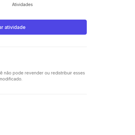
Atividades
ar atividade
cê não pode revender ou redistribuir esses
 modificado.
Pinterest