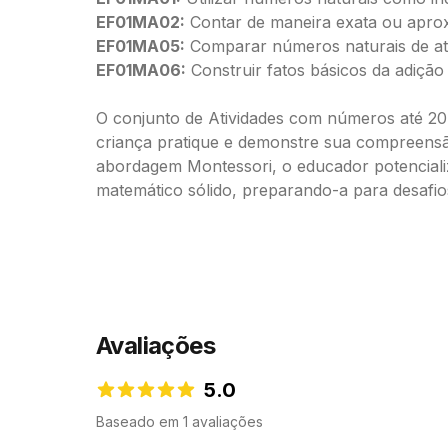
EF01MA02:
Contar de maneira exata ou aprox
EF01MA05:
Comparar números naturais de até
EF01MA06:
Construir fatos básicos da adição
O conjunto de Atividades com números até 20
criança pratique e demonstre sua compreensão.
abordagem Montessori, o educador potencializ
matemático sólido, preparando-a para desafios
Avaliações
5.0
5.0 de 5 estrelas
Baseado em 1 avaliações