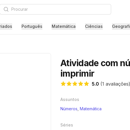
Procurar
riados
Português
Matemática
Ciências
Geograf
Atividade com nú
imprimir
5.0
(1 avaliações
5.0 de 5 estrelas
Assuntos
Números
,
Matemática
Séries