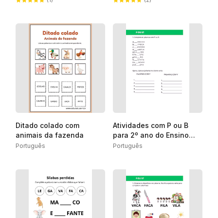
Ditado colado com
Atividades com P ou B
animais da fazenda
para 2º ano do Ensino
Fundamental
Português
Português