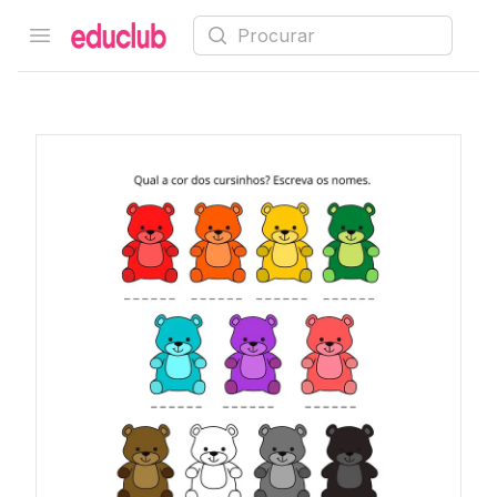
Procurar
Open menu
Educlub