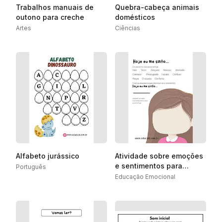
Trabalhos manuais de
Quebra-cabeça animais
outono para creche
domésticos
Artes
Ciências
Alfabeto jurássico
Atividade sobre emoções
e sentimentos para
Português
Ensino Fundamental
Educação Emocional