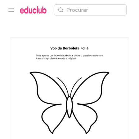
Procurar
Open menu
Educlub