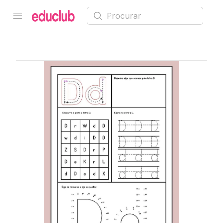
Procurar
Open menu
Educlub