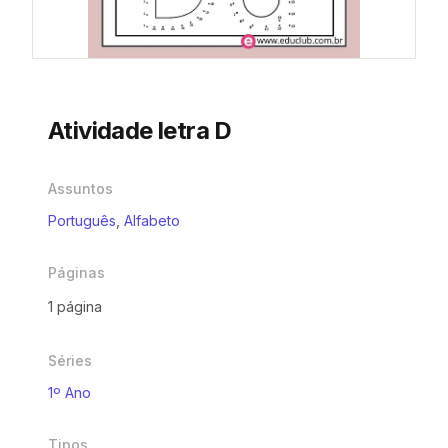
Atividade letra D
Assuntos
Português
,
Alfabeto
Páginas
1 página
Séries
1º Ano
Tipos