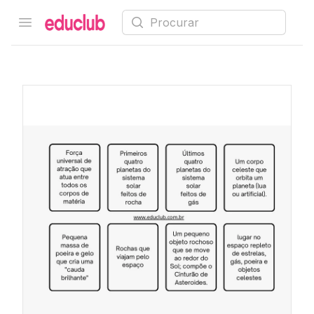
Procurar
Open menu
Educlub