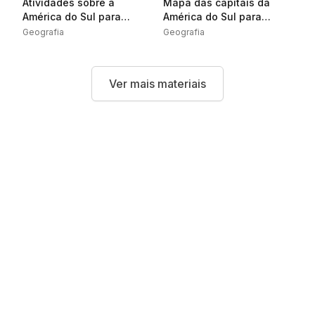
Atividades sobre a
Mapa das capitais da
América do Sul para
América do Sul para
imprimir
completar
Geografia
Geografia
Ver mais materiais