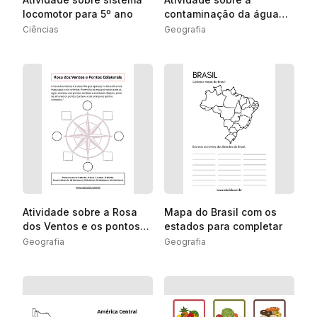
locomotor para 5º ano
contaminação da água
para 4º e 5º ano
Ciências
Geografia
Atividade sobre a Rosa
Mapa do Brasil com os
dos Ventos e os pontos
estados para completar
colaterais
Geografia
Geografia