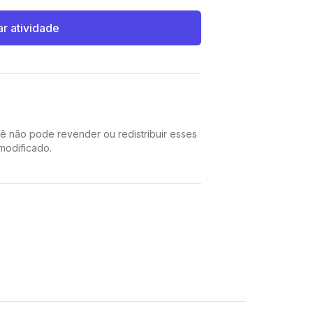
ar atividade
cê não pode revender ou redistribuir esses
 modificado.
Pinterest