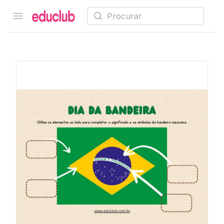
Procurar
Open menu
Educlub