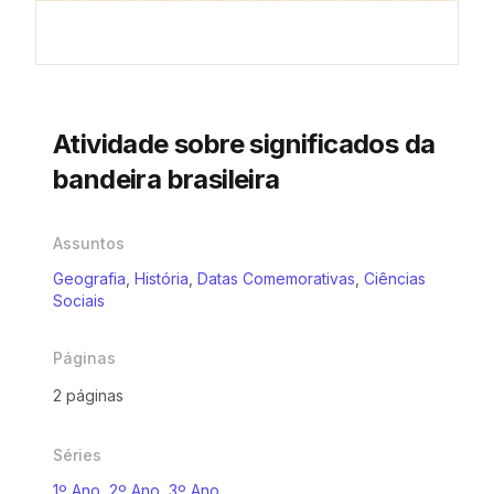
Atividade sobre significados da
bandeira brasileira
Assuntos
Geografia
,
História
,
Datas Comemorativas
,
Ciências
Sociais
Páginas
2 páginas
Séries
1º Ano
,
2º Ano
,
3º Ano