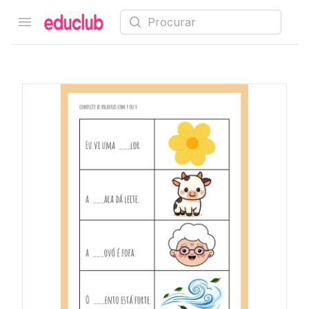
Procurar
Open menu
Educlub