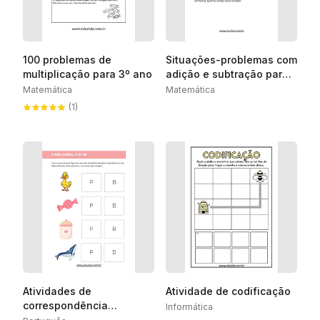
100 problemas de
Situações-problemas com
multiplicação para 3º ano
adição e subtração para
4º ano
Matemática
Matemática
(1)
Atividades de
Atividade de codificação
correspondência
Informática
Fonema-Grafema