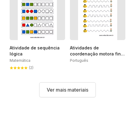
Atividade de sequência
Atividades de
lógica
coordenação motora fina
com temática da abelha
Matemática
Português
(2)
Ver mais materiais