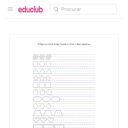
Procurar
Open menu
Educlub