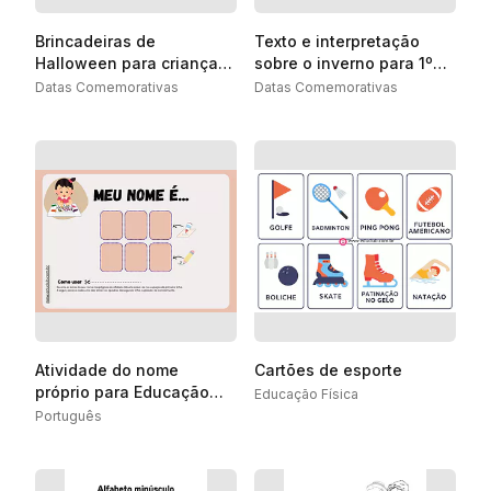
Brincadeiras de
Texto e interpretação
Halloween para crianças
sobre o inverno para 1º
para imprimir
ano
Datas Comemorativas
Datas Comemorativas
Atividade do nome
Cartões de esporte
próprio para Educação
Educação Física
Infantil
Português