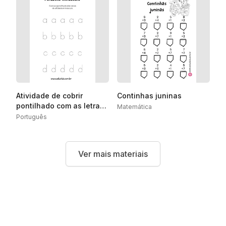
Atividade de cobrir
Continhas juninas
pontilhado com as letras
Matemática
do alfabeto
Português
Ver mais materiais