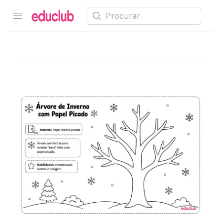
Procurar
Open menu
Educlub