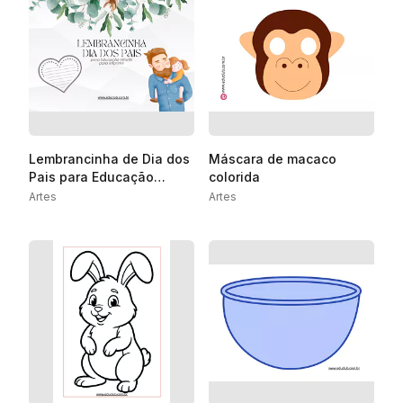
Lembrancinha de Dia dos
Máscara de macaco
Pais para Educação
colorida
Infantil PDF
Artes
Artes