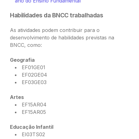
ano do Ensino Fundamental
Habilidades da BNCC trabalhadas
As atividades podem contribuir para o
desenvolvimento de habilidades previstas na
BNCC, como:
Geografia
EF01GE01
EF02GE04
EF03GE03
Artes
EF15AR04
EF15AR05
Educação Infantil
EI03TS02