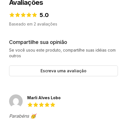
Avaliações
5.0
5.0 de 5 estrelas
Baseado em 2 avaliações
Compartilhe sua opinião
Se você usou este produto, compartilhe suas idéias com
outros
Escreva uma avaliação
Avaliações recentes
Marli Alves Lobo
5 de 5 estrelas
Parabéns 🥳