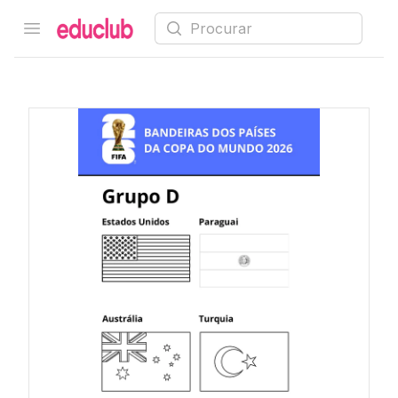
Procurar
Open menu
Educlub