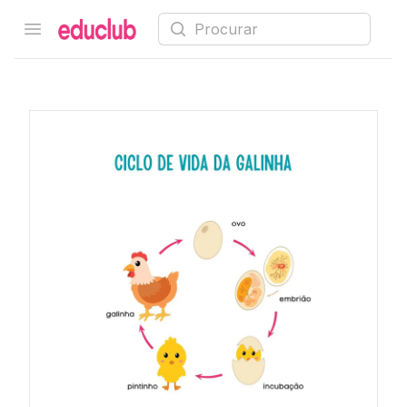
Procurar
Open menu
Educlub