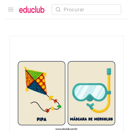
Procurar
Open menu
Educlub