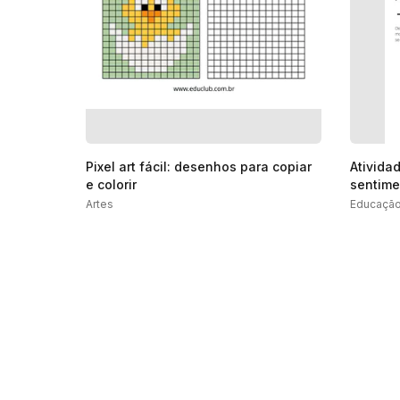
Pixel art fácil: desenhos para copiar
Ativida
e colorir
sentime
Fundam
Artes
Educação