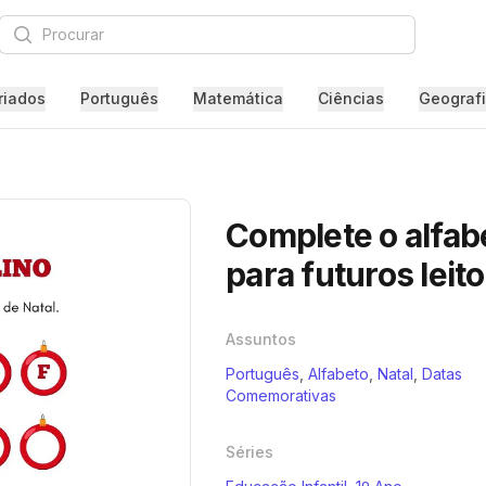
Procurar
riados
Português
Matemática
Ciências
Geograf
Complete o alfabe
para futuros leit
Assuntos
Português
,
Alfabeto
,
Natal
,
Datas
Comemorativas
Séries