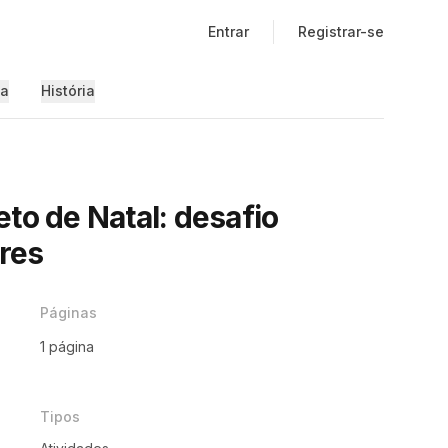
Entrar
Registrar-se
ia
História
to de Natal: desafio
ores
Páginas
1 página
Tipos