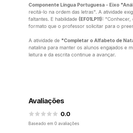
Componente Língua Portuguesa - Eixo "Análi
recitá-lo na ordem das letras". A atividade ex
faltantes. E habilidade
(EF01LP11):
"Conhecer, d
formato que o professor solicitar para o pree
A atividade de
"Completar o Alfabeto de Nat
natalina para manter os alunos engajados e m
leitura e da escrita continue a avançar.
Avaliações
0.0
0.0 de 5 estrelas
Baseado em 0 avaliações