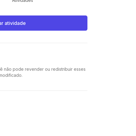
Atividades
ar atividade
cê não pode revender ou redistribuir esses
 modificado.
Pinterest