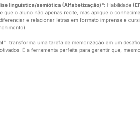
se linguística/semiótica (Alfabetização)":
Habilidade
(E
ige que o aluno não apenas recite, mas aplique o conhecime
iferenciar e relacionar letras em formato imprensa e cur
nchimento).
al"
transforma uma tarefa de memorização em um desafio lóg
otivados. É a ferramenta perfeita para garantir que, mesmo