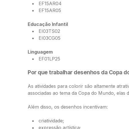
EF15AR04
EF15AR05
Educação Infantil
EI03TS02
EI03CG05
Linguagem
EF01LP25
Por que trabalhar desenhos da Copa 
As atividades para colorir são altamente at
associadas ao tema da Copa do Mundo, elas d
Além disso, os desenhos incentivam:
criatividade;
expressão artística;