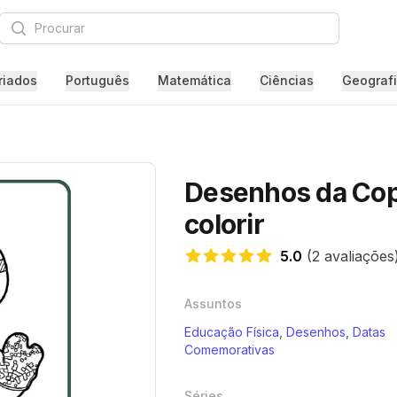
Procurar
riados
Português
Matemática
Ciências
Geograf
Desenhos da Cop
colorir
5.0
(2 avaliações
5.0 de 5 estrelas
Assuntos
Educação Física
,
Desenhos
,
Datas
Comemorativas
Séries