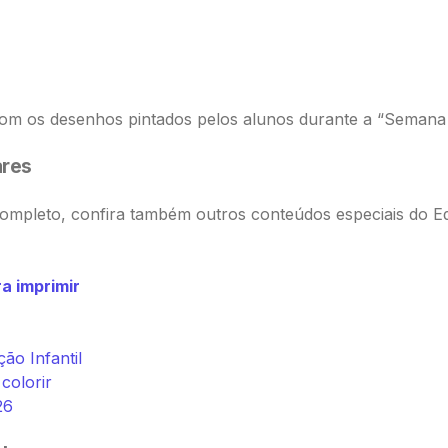
com os desenhos pintados pelos alunos durante a “Semana
ares
 completo, confira também outros conteúdos especiais do 
a imprimir
ão Infantil
colorir
26