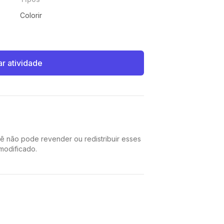
º
Colorir
ar atividade
cê não pode revender ou redistribuir esses
 modificado.
Pinterest