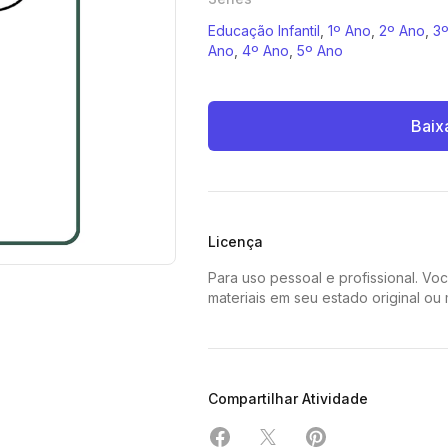
Educação Infantil
,
1º Ano
,
2º Ano
,
3
Ano
,
4º Ano
,
5º Ano
Baix
Licença
Para uso pessoal e profissional. Vo
materiais em seu estado original ou
Compartilhar Atividade
Compartilhar em Facebook
Compartilhar em X
Compartilhar em 