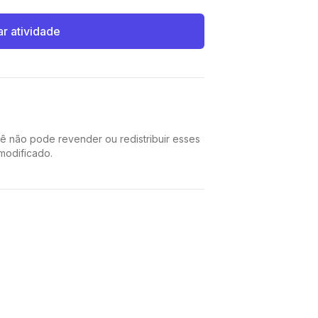
ar atividade
cê não pode revender ou redistribuir esses
 modificado.
Pinterest