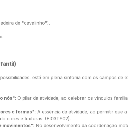
adeira de "cavalinho").
i.
antil)
 possibilidades, está em plena sintonia com os campos de
 o nós"
: O pilar da atividade, ao celebrar os vínculos famil
cores e formas"
: A essência da atividade, ao permitir que 
do cores e texturas. (EI03TS02).
 e movimentos"
: No desenvolvimento da coordenação motor