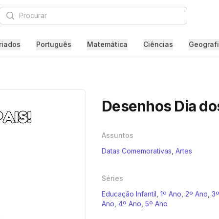
Procurar
riados
Português
Matemática
Ciências
Geograf
Desenhos Dia dos
Assuntos
Datas Comemorativas
,
Artes
Séries
Educação Infantil
,
1º Ano
,
2º Ano
,
3
Ano
,
4º Ano
,
5º Ano