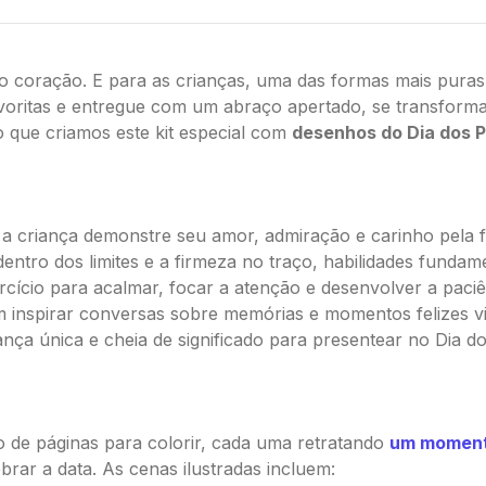
o coração. E para as crianças, uma das formas mais puras
voritas e entregue com um abraço apertado, se transform
o que criamos este kit especial com
desenhos do Dia dos Pa
 a criança demonstre seu amor, admiração e carinho pela f
dentro dos limites e a firmeza no traço, habilidades fundame
ercício para acalmar, focar a atenção e desenvolver a paciê
inspirar conversas sobre memórias e momentos felizes vivi
ça única e cheia de significado para presentear no Dia do
 de páginas para colorir, cada uma retratando
um momento
rar a data. As cenas ilustradas incluem: