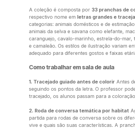
A coleção é composta por
33 pranchas de co
respectivo nome em
letras grandes e tracej
categorias: animais domésticos e de estimaçã
animais da selva e savana como elefante, maca
caranguejo, cavalo-marinho, estrela-do-mar, t
e camaleão. Os estilos de ilustração variam ent
adequado para diferentes gostos e faixas etária
Como trabalhar em sala de aula
1. Tracejado guiado antes de colorir
Antes de
seguindo os pontos da letra. O professor pod
tracejado, os alunos passam para a coloração
2. Roda de conversa temática por habitat
Ag
partida para rodas de conversa sobre os dife
vive e quais são suas características. A pran