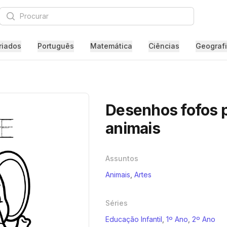
Procurar
riados
Português
Matemática
Ciências
Geograf
Desenhos fofos p
animais
Assuntos
Animais
,
Artes
Séries
Educação Infantil
,
1º Ano
,
2º Ano