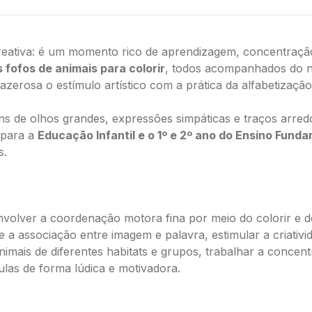
ecreativa: é um momento rico de aprendizagem, concentraç
fofos de animais para colorir
, todos acompanhados do 
azerosa o estímulo artístico com a prática da alfabetização
ens de olhos grandes, expressões simpáticas e traços arr
 para a
Educação Infantil e o 1º e 2º ano do Ensino Fund
s.
nvolver a coordenação motora fina por meio do colorir e d
a associação entre imagem e palavra, estimular a criativid
mais de diferentes habitats e grupos, trabalhar a concent
ulas de forma lúdica e motivadora.