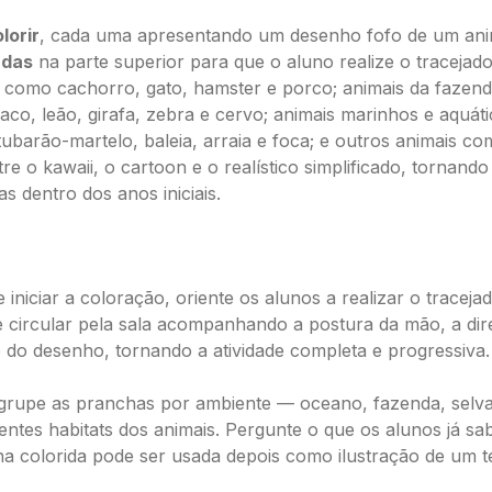
lorir
, cada uma apresentando um desenho fofo de um ani
adas
na parte superior para que o aluno realize o tracejad
o como cachorro, gato, hamster e porco; animais da fazend
co, leão, girafa, zebra e cervo; animais marinhos e aquáti
ubarão-martelo, baleia, arraia e foca; e outros animais co
re o kawaii, o cartoon e o realístico simplificado, tornand
s dentro dos anos iniciais.
 iniciar a coloração, oriente os alunos a realizar o traceja
e circular pela sala acompanhando a postura da mão, a dir
 do desenho, tornando a atividade completa e progressiva.
rupe as pranchas por ambiente — oceano, fazenda, selva,
rentes habitats dos animais. Pergunte o que os alunos já s
cha colorida pode ser usada depois como ilustração de um t