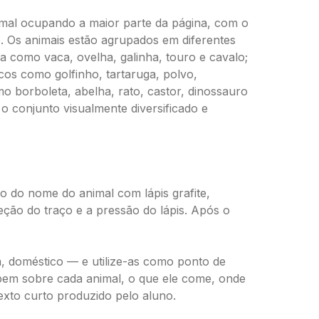
mal ocupando a maior parte da página, com o
o. Os animais estão agrupados em diferentes
a como vaca, ovelha, galinha, touro e cavalo;
cos como golfinho, tartaruga, polvo,
mo borboleta, abelha, rato, castor, dinossauro
o o conjunto visualmente diversificado e
do do nome do animal com lápis grafite,
eção do traço e a pressão do lápis. Após o
 doméstico — e utilize-as como ponto de
abem sobre cada animal, o que ele come, onde
exto curto produzido pelo aluno.