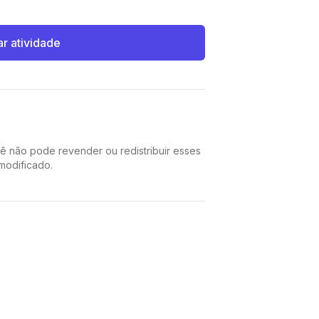
ar atividade
cê não pode revender ou redistribuir esses
 modificado.
Pinterest