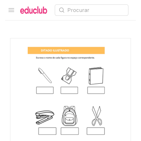
Procurar
Open menu
Educlub