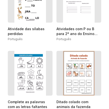
Atividade das sílabas
Atividades com P ou B
perdidas
para 2º ano do Ensino
Fundamental
Português
Português
Complete as palavras
Ditado colado com
com as letras faltantes
animais da fazenda