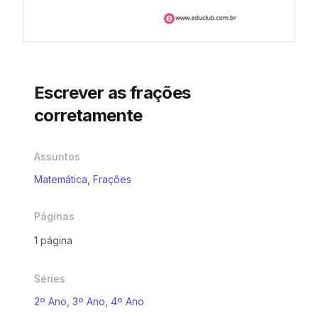
Escrever as frações
corretamente
Assuntos
Matemática
,
Frações
Páginas
1 página
Séries
2º Ano
,
3º Ano
,
4º Ano