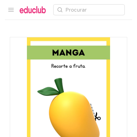
Procurar
Open menu
Educlub