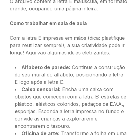
O arquivo contém a letra E maiúscula, em formato
grande, ocupando uma página inteira.
Como trabalhar em sala de aula
Com a letra E impressa em mãos (dica: plastifique
para reutilizar sempre!), a sua criatividade pode ir
longe! Aqui vão algumas ideias eletrizantes:
Alfabeto de parede:
Continue a construção
do seu mural do alfabeto, posicionando a letra
E logo após a letra D.
Caixa sensorial:
Encha uma caixa com
objetos que comecem com a letra E:
e
strelas de
plástico,
e
lásticos coloridos, pedaços de
E
.V.A.,
e
sponjas. Esconda a letra impressa no fundo e
convide as crianças a explorarem e
encontrarem o tesouro.
Oficina de arte:
Transforme a folha em uma