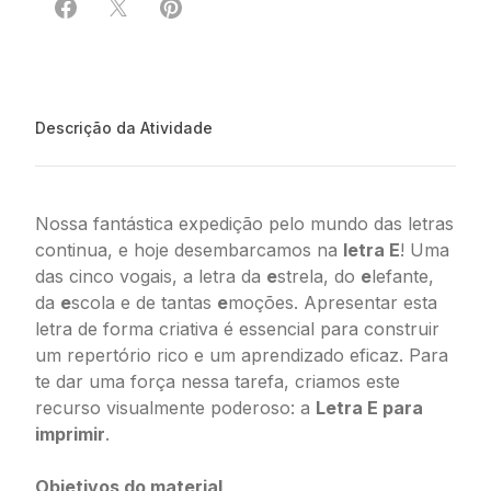
Compartilhar em Facebook
Compartilhar em X
Compartilhar em Pinterest
Descrição da Atividade
Nossa fantástica expedição pelo mundo das letras
continua, e hoje desembarcamos na
letra E
! Uma
das cinco vogais, a letra da
e
strela, do
e
lefante,
da
e
scola e de tantas
e
moções. Apresentar esta
letra de forma criativa é essencial para construir
um repertório rico e um aprendizado eficaz. Para
te dar uma força nessa tarefa, criamos este
recurso visualmente poderoso: a
Letra E para
imprimir
.
Objetivos do material