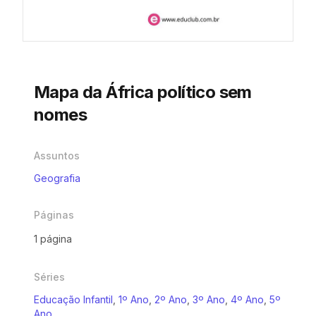
Mapa da África político sem
nomes
Assuntos
Geografia
Páginas
1 página
Séries
Educação Infantil
,
1º Ano
,
2º Ano
,
3º Ano
,
4º Ano
,
5º
Ano