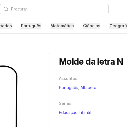
Procurar
riados
Português
Matemática
Ciências
Geograf
Molde da letra N
Assuntos
Português
,
Alfabeto
Séries
Educação Infantil