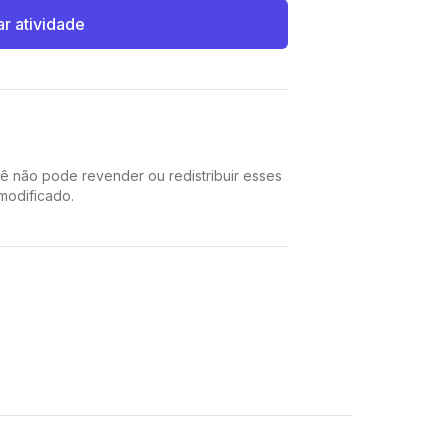
ar atividade
cê não pode revender ou redistribuir esses
 modificado.
Pinterest