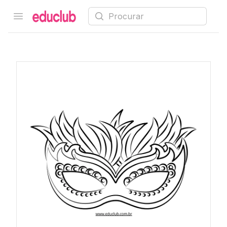
Procurar
Open menu
Educlub