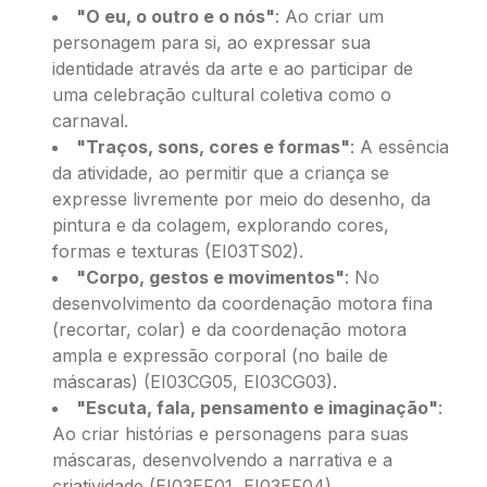
"O eu, o outro e o nós"
: Ao criar um
personagem para si, ao expressar sua
identidade através da arte e ao participar de
uma celebração cultural coletiva como o
carnaval.
"Traços, sons, cores e formas"
: A essência
da atividade, ao permitir que a criança se
expresse livremente por meio do desenho, da
pintura e da colagem, explorando cores,
formas e texturas (EI03TS02).
"Corpo, gestos e movimentos"
: No
desenvolvimento da coordenação motora fina
(recortar, colar) e da coordenação motora
ampla e expressão corporal (no baile de
máscaras) (EI03CG05, EI03CG03).
"Escuta, fala, pensamento e imaginação"
:
Ao criar histórias e personagens para suas
máscaras, desenvolvendo a narrativa e a
criatividade (EI03EF01, EI03EF04).