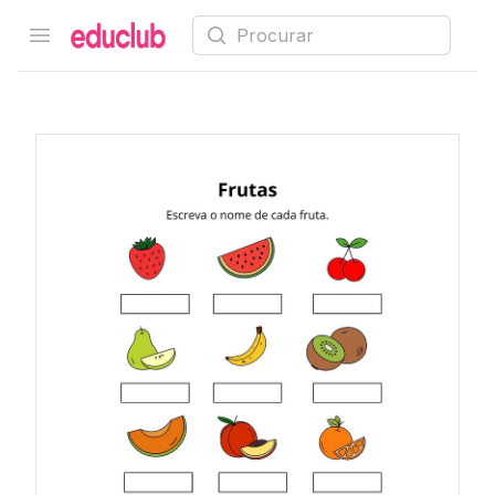
Procurar
Open menu
Educlub