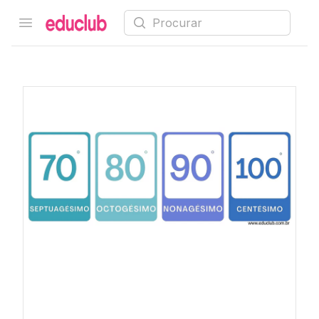
Procurar
Open menu
Educlub