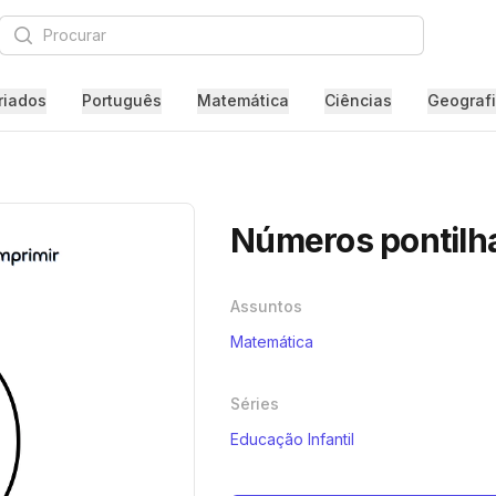
Procurar
riados
Português
Matemática
Ciências
Geograf
Números pontilha
Assuntos
Matemática
Séries
Educação Infantil