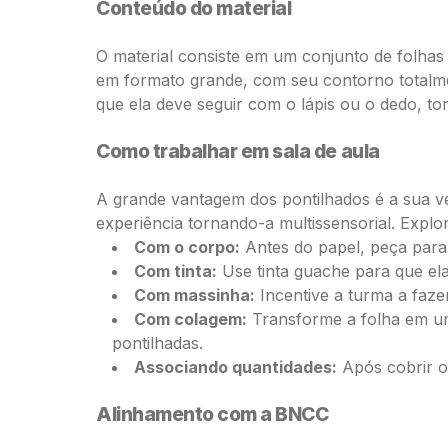
Conteúdo do material
O material consiste em um conjunto de folha
em formato grande, com seu contorno totalme
que ela deve seguir com o lápis ou o dedo, tor
Como trabalhar em sala de aula
A grande vantagem dos pontilhados é a sua ve
experiência tornando-a multissensorial. Explo
Com o corpo:
Antes do papel, peça para 
Com tinta:
Use tinta guache para que el
Com massinha:
Incentive a turma a faze
Com colagem:
Transforme a folha em uma
pontilhadas.
Associando quantidades:
Após cobrir o 
Alinhamento com a BNCC