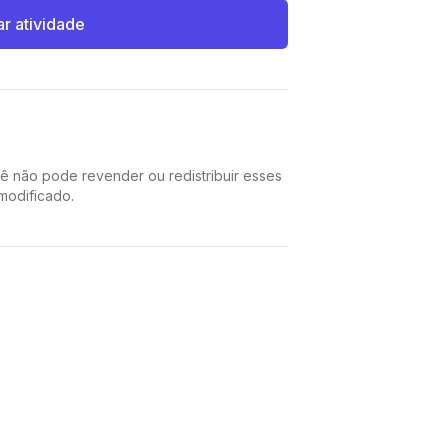
ar atividade
cê não pode revender ou redistribuir esses
 modificado.
Pinterest