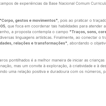
s campos de experiências da Base Nacional Comum Curricul
"Corpo, gestos e movimentos"
, pois ao praticar o traça
G05
, que foca em coordenar tais habilidades para atender a 
desenho, a proposta contempla o campo
"Traços, sons, cor
diversas linguagens artísticas. Finalmente, ao conectar o t
dades, relações e transformações"
, abordando o objeti
os pontilhados é a melhor maneira de iniciar as crianças 
nação, mas um convite à exploração, à criatividade e à d
indo uma relação positiva e duradoura com os números, p