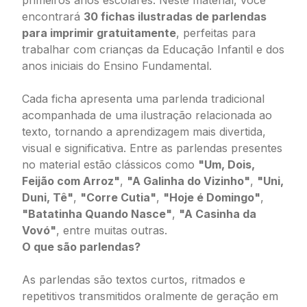
primeiros anos escolares. Neste material, você
encontrará
30 fichas ilustradas de parlendas
para imprimir gratuitamente
, perfeitas para
trabalhar com crianças da Educação Infantil e dos
anos iniciais do Ensino Fundamental.
Cada ficha apresenta uma parlenda tradicional
acompanhada de uma ilustração relacionada ao
texto, tornando a aprendizagem mais divertida,
visual e significativa. Entre as parlendas presentes
no material estão clássicos como
"Um, Dois,
Feijão com Arroz"
,
"A Galinha do Vizinho"
,
"Uni,
Duni, Tê"
,
"Corre Cutia"
,
"Hoje é Domingo"
,
"Batatinha Quando Nasce"
,
"A Casinha da
Vovó"
, entre muitas outras.
O que são parlendas?
As parlendas são textos curtos, ritmados e
repetitivos transmitidos oralmente de geração em