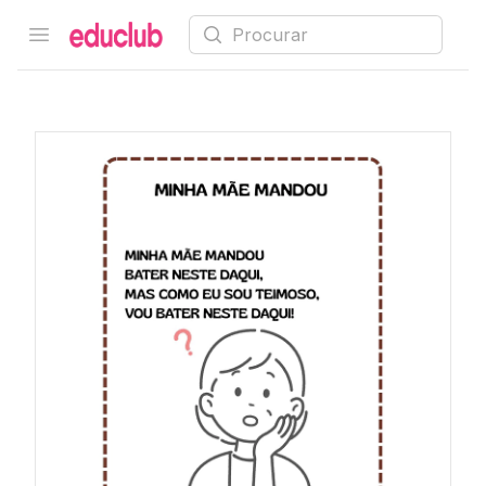
Procurar
Open menu
Educlub