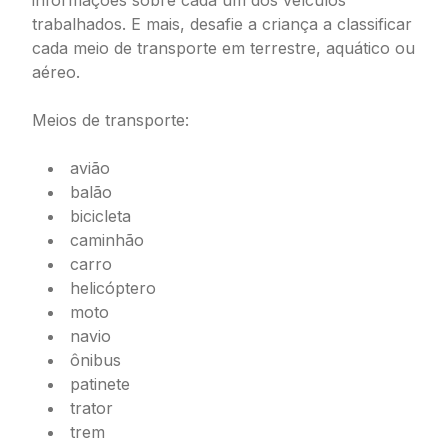
informações sobre cada um dos veículos
trabalhados. E mais, desafie a criança a classificar
cada meio de transporte em terrestre, aquático ou
aéreo.
Meios de transporte:
avião
balão
bicicleta
caminhão
carro
helicóptero
moto
navio
ônibus
patinete
trator
trem