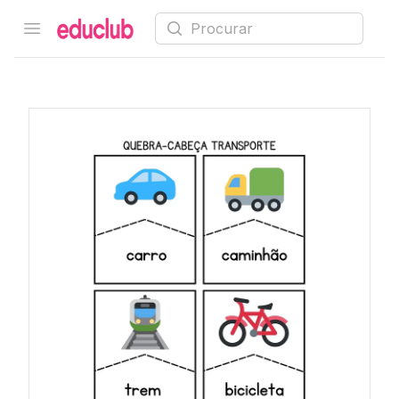
Procurar
Open menu
Educlub