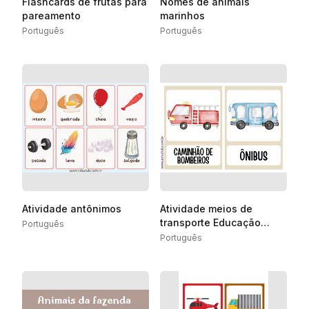
Flashcards de frutas para
Nomes de animais
pareamento
marinhos
Português
Português
Atividade antônimos
Atividade meios de
transporte Educação
Português
Infantil
Português