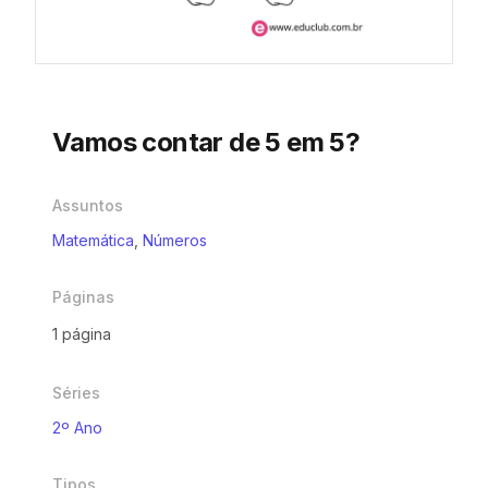
Vamos contar de 5 em 5?
Assuntos
Matemática
,
Números
Páginas
1 página
Séries
2º Ano
Tipos