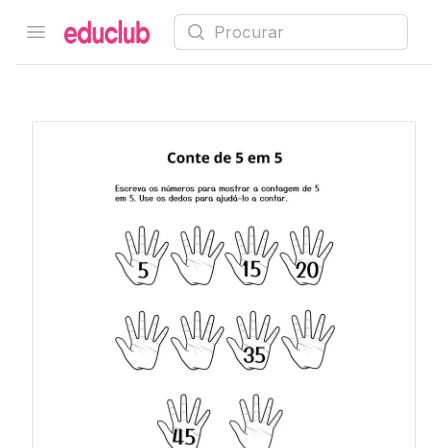
Procurar
Open menu
Educlub