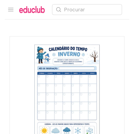
Procurar
Open menu
Educlub