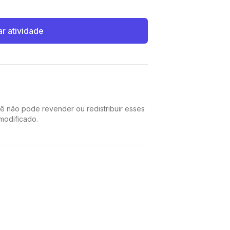
ar atividade
cê não pode revender ou redistribuir esses
 modificado.
Pinterest