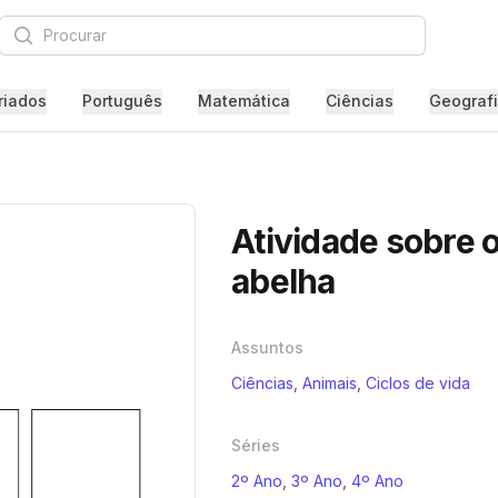
Procurar
riados
Português
Matemática
Ciências
Geograf
Atividade sobre o
abelha
Assuntos
Ciências
,
Animais
,
Ciclos de vida
Séries
2º Ano
,
3º Ano
,
4º Ano