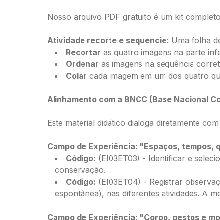
Nosso arquivo PDF gratuito é um kit completo 
Atividade recorte e sequencie:
Uma folha de 
Recortar
as quatro imagens na parte infe
Ordenar
as imagens na sequência correta
Colar
cada imagem em um dos quatro quad
Alinhamento com a BNCC (Base Nacional Co
Este material didático dialoga diretamente co
Campo de Experiência: "Espaços, tempos, 
Código:
⁠(EI03ET03) - Identificar e sele
conservação.
Código:
⁠(EI03ET04) - Registrar observa
espontânea), nas diferentes atividades. A 
Campo de Experiência: "Corpo, gestos e m