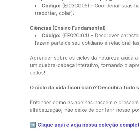
Código:
⁠(EI03CG05) - Coordenar suas ha
(recortar, colar).
Ciências (Ensino Fundamental)
Código:
⁠(EF02CI04) - Descrever caracter
fazem parte de seu cotidiano e relacioná-la
Aprender sobre os ciclos da natureza ajuda a
um quebra-cabeça interativo, tornando o apre
dedos!
O ciclo da vida ficou claro? Descubra tudo 
Entender como as abelhas nascem e crescem é 
alfabetização, não deixe de conferir nosso pos
➡️
Clique aqui e veja nossa coleção comple