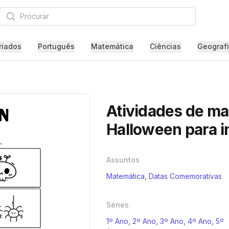
Procurar
riados
Português
Matemática
Ciências
Geograf
Atividades de ma
Halloween para i
Assuntos
Matemática
,
Datas Comemorativas
Séries
1º Ano
,
2º Ano
,
3º Ano
,
4º Ano
,
5º