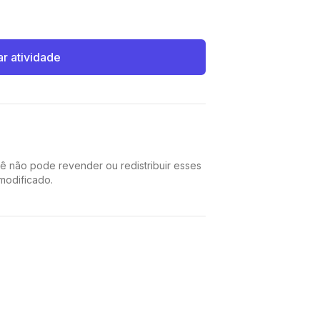
ar atividade
cê não pode revender ou redistribuir esses
 modificado.
Pinterest