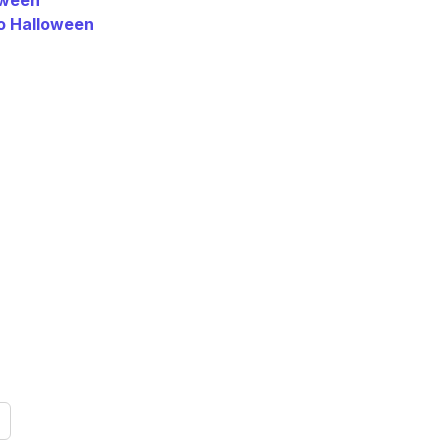
oween
do Halloween