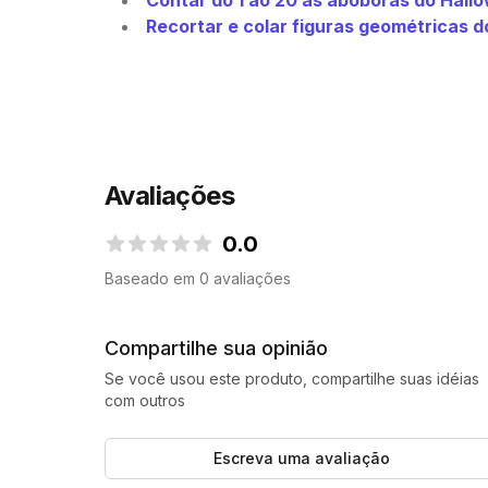
Contar do 1 ao 20 as abóboras do Hall
Recortar e colar figuras geométricas 
Avaliações
0.0
0.0 de 5 estrelas
Baseado em 0 avaliações
Compartilhe sua opinião
Se você usou este produto, compartilhe suas idéias
com outros
Escreva uma avaliação