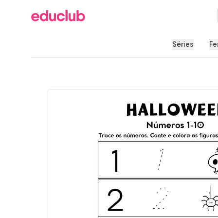
Educlub
Séries
Fe