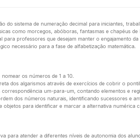
ção do sistema de numeração decimal para iniciantes, trab
ássicas como morcegos, abóboras, fantasmas e chapéus de 
deal para professores que desejam manter o engajamento d
ógico necessário para a fase de alfabetização matemática.
 e nomear os números de 1 a 10.
reta dos algarismos através de exercícios de cobrir o ponti
 correspondência um-para-um, contando elementos e regi
dem dos números naturais, identificando sucessores e an
 objetos para identificar e marcar a alternativa numérica c
va para atender a diferentes níveis de autonomia dos alun