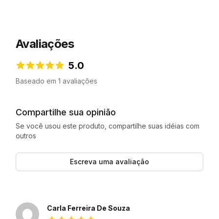
Avaliações
5.0
5.0 de 5 estrelas
Baseado em 1 avaliações
Compartilhe sua opinião
Se você usou este produto, compartilhe suas idéias com
outros
Escreva uma avaliação
Avaliações recentes
Carla Ferreira De Souza