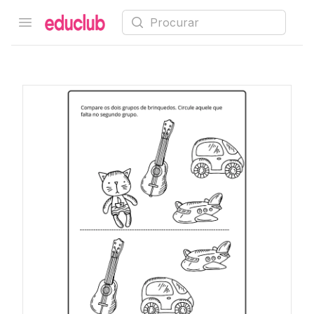
Procurar
Open menu
Educlub