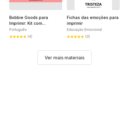
Bobbie Goods para
Fichas das emoções para
Imprimir: Kit com
imprimir
desenhos e atividades
Português
Educação Emocional
grátis!
(4)
(3)
Ver mais materiais