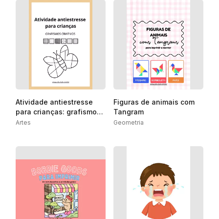
Atividade antiestresse
Figuras de animais com
para crianças: grafismos
Tangram
criativos para acalmar a
Artes
Geometria
mente