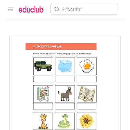
Procurar
Open menu
Educlub