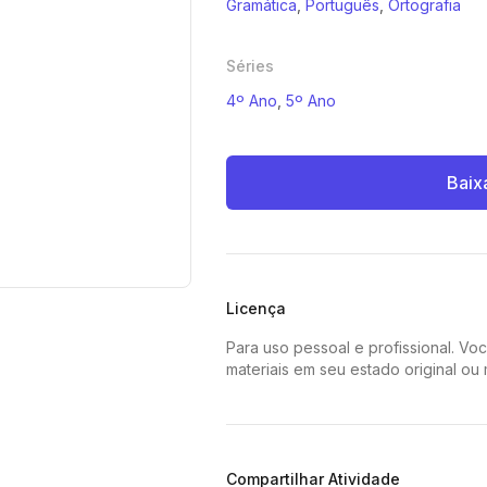
Gramática
,
Português
,
Ortografia
Séries
4º Ano
,
5º Ano
Baix
Licença
Para uso pessoal e profissional. Vo
materiais em seu estado original ou
Compartilhar Atividade