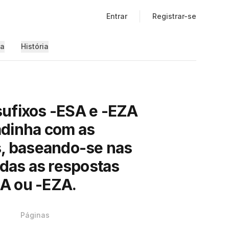
Entrar
Registrar-se
ia
História
ufixos -ESA e -EZA
adinha com as
s, baseando-se nas
odas as respostas
A ou -EZA.
Páginas