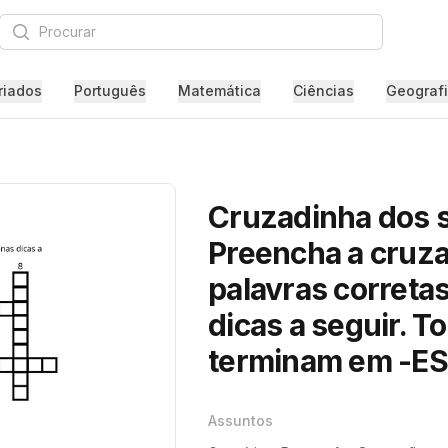
Procurar
riados
Português
Matemática
Ciências
Geograf
Cruzadinha dos s
Preencha a cruz
palavras correta
dicas a seguir. T
terminam em -ES
Assuntos