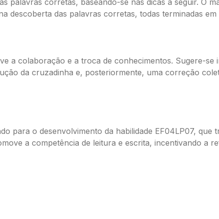
palavras corretas, baseando-se nas dicas a seguir. O mater
s na descoberta das palavras corretas, todas terminadas e
e a colaboração e a troca de conhecimentos. Sugere-se i
lução da cruzadinha e, posteriormente, uma correção colet
ndo para o desenvolvimento da habilidade EF04LP07, que tra
move a competência de leitura e escrita, incentivando a r