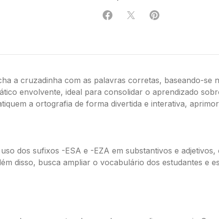
Compartilhar em Facebook
Compartilhar em X
Compartilhar em 
ha a cruzadinha com as palavras corretas, baseando-se na
tico envolvente, ideal para consolidar o aprendizado sob
tiquem a ortografia de forma divertida e interativa, aprimor
 o uso dos sufixos -ESA e -EZA em substantivos e adjetivos
Além disso, busca ampliar o vocabulário dos estudantes e es