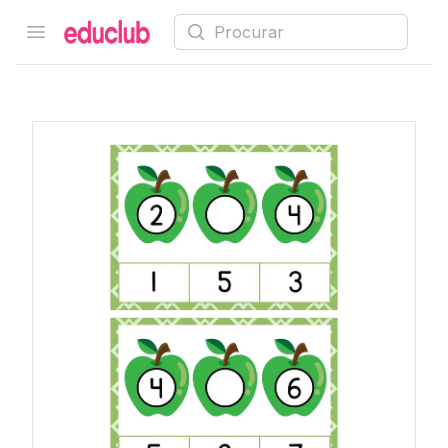
Procurar
Open menu
Educlub